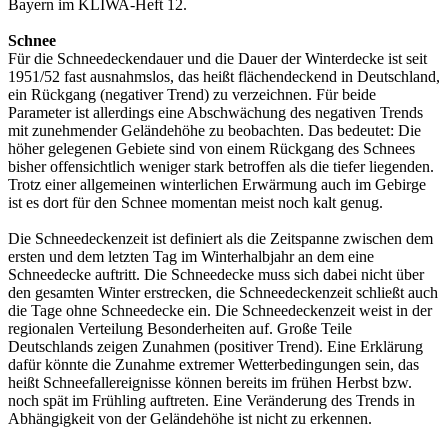
Bayern im KLIWA-Heft 12.
Schnee
Für die Schneedeckendauer und die Dauer der Winterdecke ist seit
1951/52 fast ausnahmslos, das heißt flächendeckend in Deutschland,
ein Rückgang (negativer Trend) zu verzeichnen. Für beide
Parameter ist allerdings eine Abschwächung des negativen Trends
mit zunehmender Geländehöhe zu beobachten. Das bedeutet: Die
höher gelegenen Gebiete sind von einem Rückgang des Schnees
bisher offensichtlich weniger stark betroffen als die tiefer liegenden.
Trotz einer allgemeinen winterlichen Erwärmung auch im Gebirge
ist es dort für den Schnee momentan meist noch kalt genug.
Die Schneedeckenzeit ist definiert als die Zeitspanne zwischen dem
ersten und dem letzten Tag im Winterhalbjahr an dem eine
Schneedecke auftritt. Die Schneedecke muss sich dabei nicht über
den gesamten Winter erstrecken, die Schneedeckenzeit schließt auch
die Tage ohne Schneedecke ein. Die Schneedeckenzeit weist in der
regionalen Verteilung Besonderheiten auf. Große Teile
Deutschlands zeigen Zunahmen (positiver Trend). Eine Erklärung
dafür könnte die Zunahme extremer Wetterbedingungen sein, das
heißt Schneefallereignisse können bereits im frühen Herbst bzw.
noch spät im Frühling auftreten. Eine Veränderung des Trends in
Abhängigkeit von der Geländehöhe ist nicht zu erkennen.