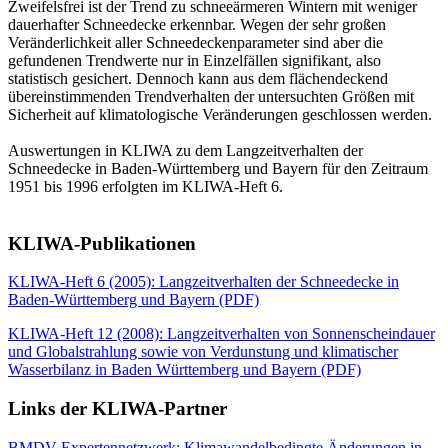
Zweifelsfrei ist der Trend zu schneeärmeren Wintern mit weniger
dauerhafter Schneedecke erkennbar. Wegen der sehr großen
Veränderlichkeit aller Schneedeckenparameter sind aber die
gefundenen Trendwerte nur in Einzelfällen signifikant, also
statistisch gesichert. Dennoch kann aus dem flächendeckend
übereinstimmenden Trendverhalten der untersuchten Größen mit
Sicherheit auf klimatologische Veränderungen geschlossen werden.
Auswertungen in KLIWA zu dem Langzeitverhalten der
Schneedecke in Baden-Württemberg und Bayern für den Zeitraum
1951 bis 1996 erfolgten im KLIWA-Heft 6.
KLIWA-Publikationen
KLIWA-Heft 6 (2005): Langzeitverhalten der Schneedecke in
Baden-Württemberg und Bayern (PDF)
KLIWA-Heft 12 (2008): Langzeitverhalten von Sonnenscheindauer
und Globalstrahlung sowie von Verdunstung und klimatischer
Wasserbilanz in Baden Württemberg und Bayern (PDF)
Links der KLIWA-Partner
BMDV-Expertennetzwerk: Klimawandelbedingte Änderungen in