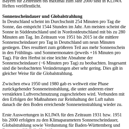
Bayern für Zeitreihen bis maximal zum Jahr 2000 sind in KLIWA
Heften veröffentlicht.
Sonnenscheindauer und Globalstrahlung
In Deutschland scheint im Durchschnitt 254 Minuten pro Tag die
Sonne, das entspricht 1544 Stunden im Jahr. Am meisten scheint die
Sonne in Süddeutschland und in Nordostdeutschland mit bis zu 280
Minuten am Tag. Im Zeitraum von 1951 bis 2015 ist die mittlere
Sonnenscheindauer pro Tag in Deutschland um neun Minuten
gestiegen. Dies resultiert zum größeren Teil aus mehr Sonnenschein
in den Frühlings- und Sommermonaten (jeweils +16 Minuten pro
Tag). Für den Herbst ist eine leichte Abnahme der
Sonnenscheindauer (−6 Minuten pro Tag) zu beobachten. Insgesamt
sind die beobachteten Veränderungen aber sehr gering. Dies gilt in
gleicher Weise für die Globalstrahlung.
Zwischen etwa 1950 und 1980 gab es weltweit eine Phase
zurückgehender Sonneneinstrahlung, die unter anderem einer
verstärkten Luftverschmutzung zugeschrieben wird. Verbunden mit
den Erfolgen der Maßnahmen zur Reinhaltung der Luft nahm
danach die den Boden erreichende Sonneneinstrahlung wieder zu.
Erste Auswertungen in KLIWA für den Zeitraum 1931 bzw. 1951
bis 2000 erfolgten zu den Klimaparametern Sonnenscheindauer,
Globalstrahlung sowie Verdunstung für Baden-Württemberg und